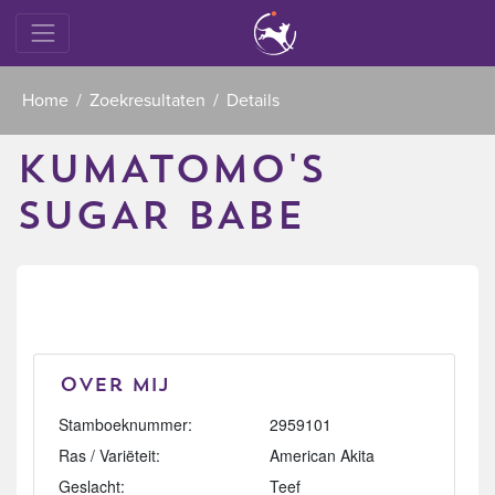
Home
Zoekresultaten
Details
KUMATOMO'S
SUGAR BABE
Over mij
Stamboeknummer:
2959101
Ras / Variëteit:
American Akita
Geslacht:
Teef