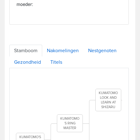
moeder:
Stamboom
Nakomelingen
Nestgenoten
Gezondheid
Titels
KUMATOMO
LOOK AND
LEARN AT
SHIZARU
KUMATOMO
K
´S RING
MASTER
KUMATOMO'S