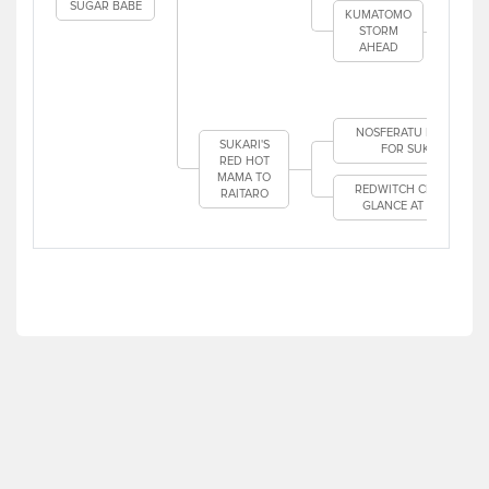
SUGAR BABE
KUMATOMO
STORM
AHEAD
K
NOSFERATU NEMESIS
SUKARI'S
FOR SUKARI
RED HOT
MAMA TO
REDWITCH CHANCE A
RAITARO
GLANCE AT SUKARI