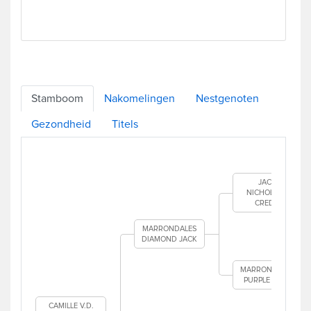
Stamboom
Nakomelingen
Nestgenoten
Gezondheid
Titels
JACK
NICHOLSON
CREDO
MARRONDALES
DIAMOND JACK
MARRONDALES
PURPLE HAZE
CAMILLE V.D.